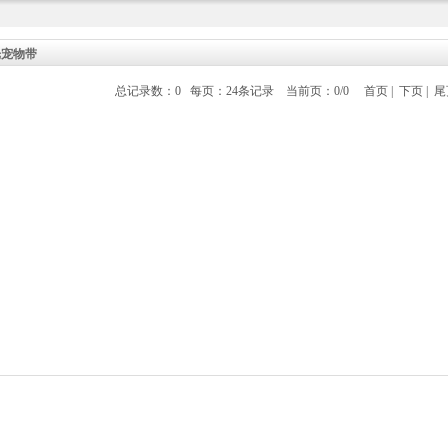
光宠物带
总记录数：0 每页：24条记录 当前页：0/0
首页
|
下页
|
尾